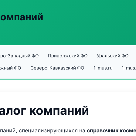
компаний
ро-Западный ФО
Приволжский ФО
Уральский ФО
жный ФО
Северо-Кавказский ФО
1-mus.ru
1-mus.
алог компаний
мпаний, специализирующихся на
справочник косм