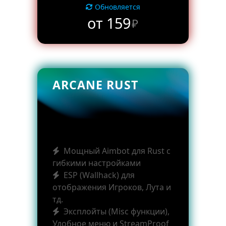
Обновляется
от 159
₽
ARCANE RUST
Мощный Aimbot для Rust с
гибкими настройками
ESP (Wallhack) для
отображения Игроков, Лута и
тд.
Эксплойты (Misc функции),
Удобное меню и StreamProof