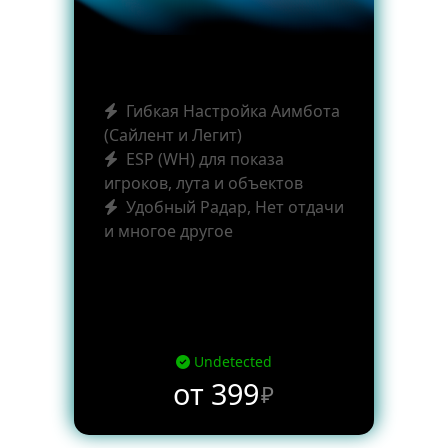
Гибкая Настройка Аимбота
(Сайлент и Легит)
ESP (WH) для показа
игроков, лута и объектов
Удобный Радар, Нет отдачи
и многое другое
Undetected
от 399
₽