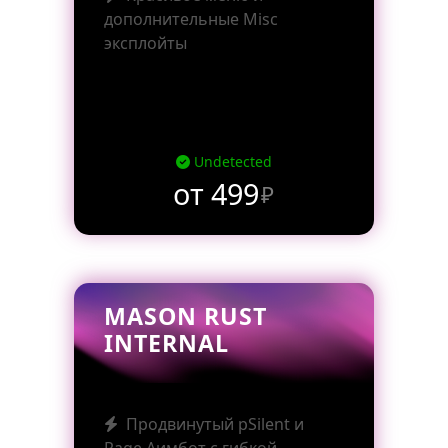
дополнительные Misc
эксплойты
Undetected
от 499
₽
MASON RUST
INTERNAL
Продвинутый pSilent и