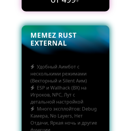
MEMEZ RUST
EXTERNAL
Удобный Аимбот с
несколькими режимами
(Векторный и Silent Аим)
ESP и Wallhack (ВХ) на
Игроков, NPC, Лут с
детальной настройкой
Много эксплойтов: Debug
Камера, No Layers, Нет
Отдачи, Яркая ночь и другие
функции