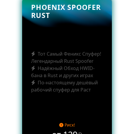
PHOENIX SPOOFER
RUST
Тот Самый Феникс Спуфер!
Легендарный Rust Spoofer
Надёжный Обход HWID-
бана в Rust и других играх
По-настоящему дешёвый
рабочий спуфер для Раст
Риск!