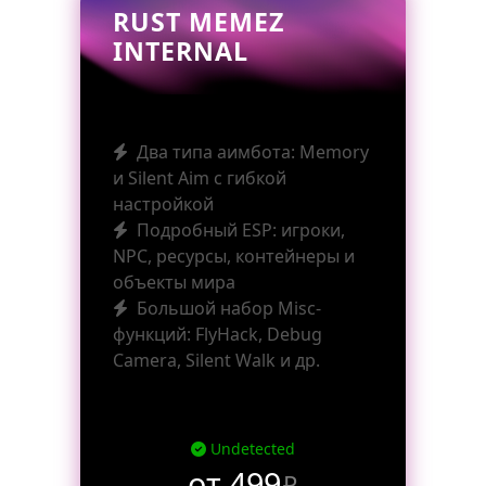
RUST MEMEZ
INTERNAL
Два типа аимбота: Memory
и Silent Aim с гибкой
настройкой
Подробный ESP: игроки,
NPC, ресурсы, контейнеры и
объекты мира
Большой набор Misc-
функций: FlyHack, Debug
Camera, Silent Walk и др.
Undetected
от 499
₽