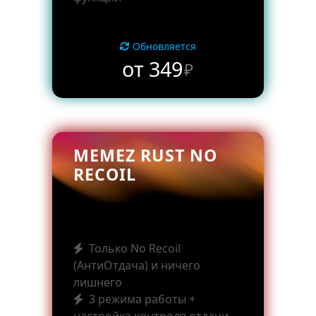
Обновляется
от 349
₽
MEMEZ RUST NO
RECOIL
Только No Recoil
(АнтиОтдача) и ничего
лишнего
3 режима работы +