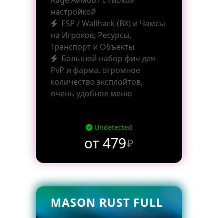
Rage Аимбот с гибкой
настройкой
ESP / Wallhack (ВХ) и Чамсы
на Игроков, Ресурсы,
Транспорт и Объекты
Большой набор фич для
PvP и фарма, огромное
количество эксплойтов,
очень удобное меню
Undetected
от 479
₽
MASON RUST FULL