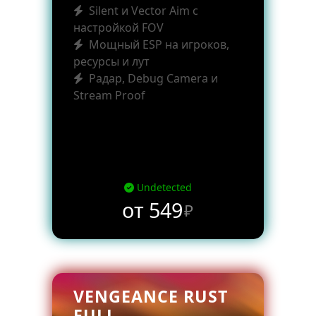
Silent и Vector Aim с
настройкой FOV
Мощный ESP на игроков,
ресурсы и лут
Радар, Debug Camera и
Stream Proof
Undetected
от 549
₽
VENGEANCE RUST
FULL