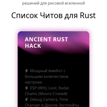
решений для рисовой вселенной
Список Читов для Rust
ANCIENT RUST
HACK
Мощный Аимбот с
большим количеством
настроек
ESP (WH), Loot, Radar,
Chams (Много Стилей)
Debug Camera, Time
Changer и Другие Эксплойты