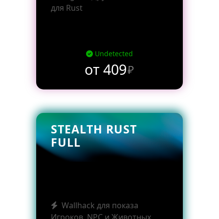
для Rust
Undetected
от 409
₽
STEALTH RUST
FULL
Wallhack для показа
Игроков, NPC и Животных