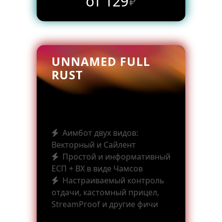
от 129
₽
UNNAMED FULL
RUST
Аимбот двух видов:
Векторный и Сайлент
Простой и информативный
ЕСП + ВХ в виде Чамсов
Настраиваемый контроль
отдачи, кастомный прицел,
StreamProof и другие фичи