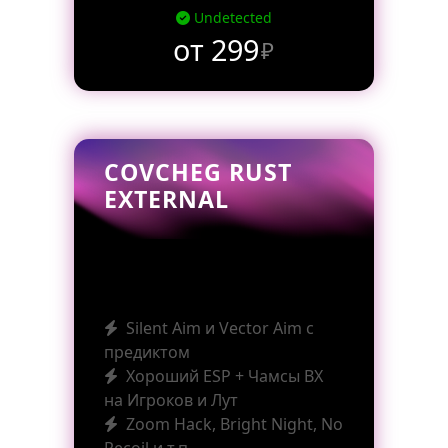
Undetected
от 299
₽
COVCHEG RUST
EXTERNAL
Silent Aim и Vector Aim с
предиктом
Хороший ESP + Чамсы ВХ
на Игроков и Лут
Zoom Hack, Bright Night, No