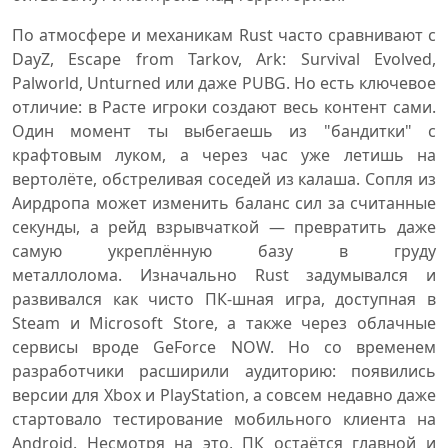
По атмосфере и механикам Rust часто сравнивают с
DayZ, Escape from Tarkov, Ark: Survival Evolved,
Palworld, Unturned или даже PUBG. Но есть ключевое
отличие: в Расте игроки создают весь контент сами.
Один момент ты выбегаешь из "бандитки" с
крафтовым луком, а через час уже летишь на
вертолёте, обстреливая соседей из калаша. Сопля из
Аирдропа может изменить баланс сил за считанные
секунды, а рейд взрывчаткой — превратить даже
самую укреплённую базу в груду
металлолома. Изначально Rust задумывался и
развивался как чисто ПК-шная игра, доступная в
Steam и Microsoft Store, а также через облачные
сервисы вроде GeForce NOW. Но со временем
разработчики расширили аудиторию: появились
версии для Xbox и PlayStation, а совсем недавно даже
стартовало тестирование мобильного клиента на
Android. Несмотря на это, ПК остаётся главной и