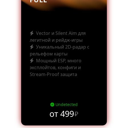
Vector и Silent Aim для
легитной и рейдж-игры
Уникальный 2D-радар с
рельефом карты
Мощный ESP, много
эксплойтов, конфиги и
Stream-Proof защита
Undetected
от 499
₽