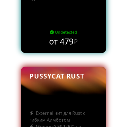
Undetected
от 479
₽
PUSSYCAT RUST
External чит для Rust с
гибким Аимботом
Мощный ESP (ВХ) на