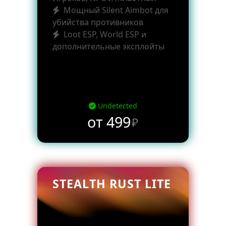
Мощный Silent Aimbot для
убийства противников
Loot ESP, World ESP и
дополнительные эксплойты
Undetected
от 499
₽
STEALTH RUST LITE