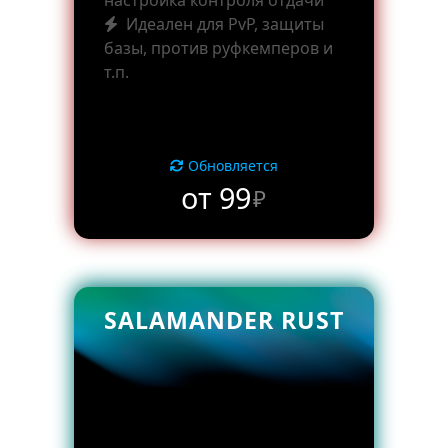
настройка контроля отдачи
Идеален для PvP, защиты
базы, против руфкемперов и
т.п.
Обновляется
от 99
₽
SALAMANDER RUST