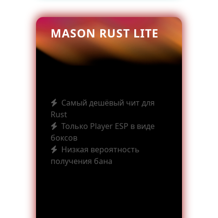
MASON RUST LITE
Самый дешёвый чит для
Rust
Только Player ESP в виде
боксов
Низкая вероятность
получения бана