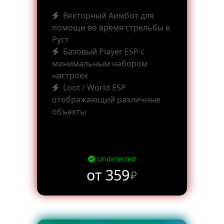
Векторный Аимбот для
помощи во время стрельбы в
Руст
Базовый Player ESP с
минимальным набором
настроек
Loot / World ESP
отображающий различные
объекты
Undetected
от 359
₽