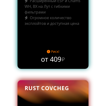
Расширенный ESP и Chams
WH, ВХ на Лут с гибкими
фильтрами
Огромное количество
эксплойтов и доступная цена
Риск!
от 409
₽
RUST COVCHEG