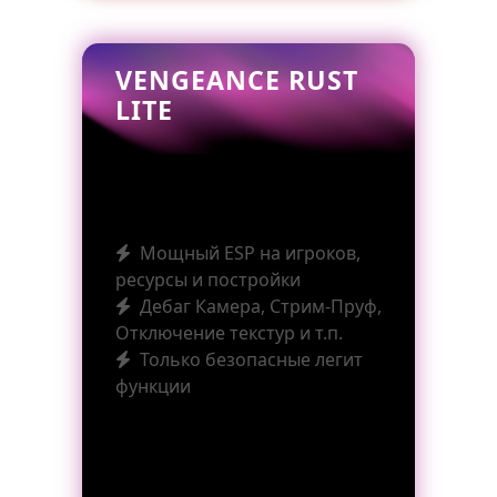
VENGEANCE RUST
LITE
Мощный ESP на игроков,
ресурсы и постройки
Дебаг Камера, Стрим-Пруф,
Отключение текстур и т.п.
Только безопасные легит
функции