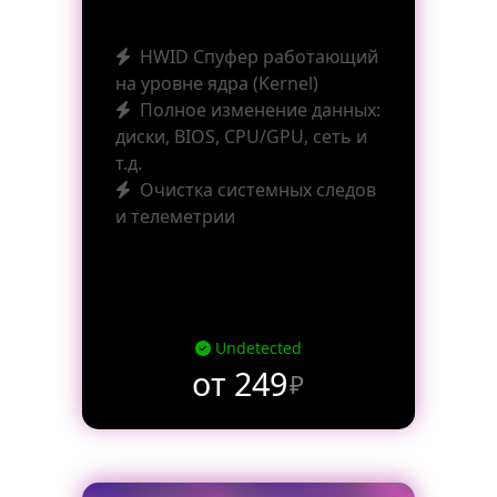
HWID Спуфер работающий
на уровне ядра (Kernel)
Полное изменение данных:
диски, BIOS, CPU/GPU, сеть и
т.д.
Очистка системных следов
и телеметрии
Undetected
от 249
₽