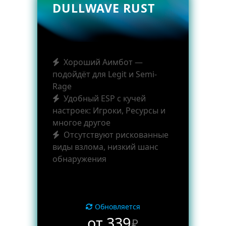
DULLWAVE RUST
Хороший Аимбот —
подойдёт для Legit и Semi-
Rage
Удобный ESP с кучей
настроек: Игроки, Ресурсы и
многое другое
Отсутствуют рискованные
виды взлома, низкий шанс
обнаружения
Обновляется
от 339
₽