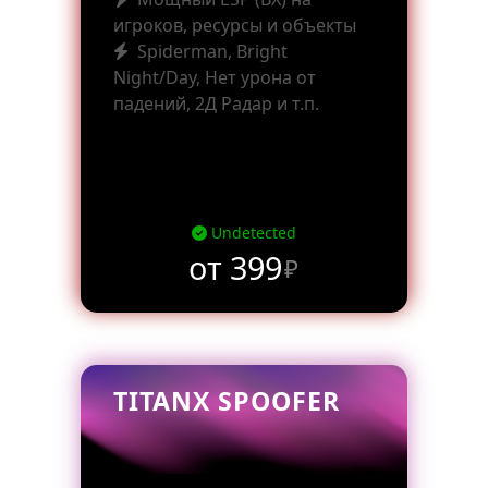
игроков, ресурсы и объекты
Spiderman, Bright
Night/Day, Нет урона от
падений, 2Д Радар и т.п.
Undetected
от 399
₽
TITANX SPOOFER