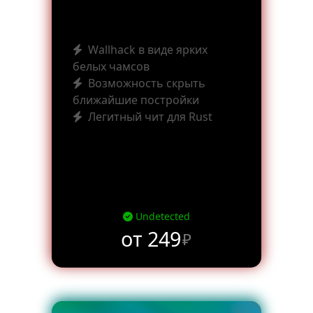
Wallhack в виде ярких
белых чамсов
Возможность скрыть
ближайшие постройки
Легитный чит для Rust
Undetected
от 249
₽