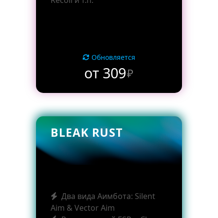
Recoil и т.п.
Обновляется
от 309
₽
BLEAK RUST
Два вида Аимбота: Silent
Aim & Vector Aim