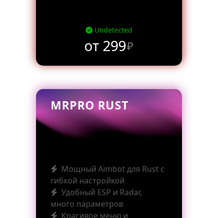
Undetected
от 299
₽
MRPRO RUST
Мощный Aimbot для Rust с
гибкой настройкой
Удобный ESP и Radar,
много параметров
Красивое меню и