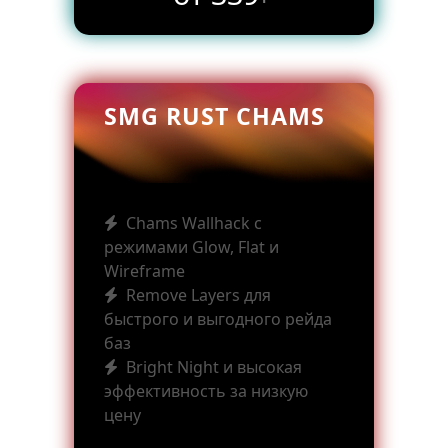
SMG RUST CHAMS
Chams Wallhack с
режимами Glow, Flat и
Wireframe
Remove Layers для
быстрого и выгодного рейда
баз
Bright Night и высокая
эффективность за низкую
цену